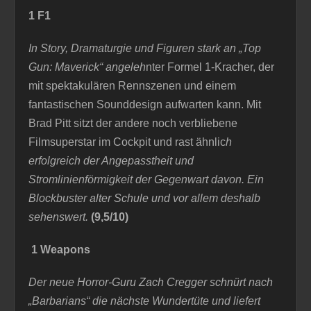
1 F1
I
n Story, Dramaturgie und Figuren stark an
„Top
Gun: Maverick“
angeleh
nter Formel 1-Kracher, der
mit spektakulären Rennszenen und einem
fantastischen Sounddesign aufwarten kann. Mit
Brad Pitt sitzt der andere noch verbliebene
Filmsuperstar im Cockpit und rast ähnlic
h
erfolgreich der Angepasstheit und
Stromlinienförmigkeit der Gegenwart davon. Ein
Blockbuster alter Schule und vor allem deshalb
sehenswert.
(9,5/10)
1 Weapons
Der neue Horror-Guru Zach Cregger schnürt nach
„Barbarians“ die nächste Wundertüte und liefert