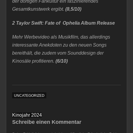
der dortigen Fankultur ein faszinierendes
Gesamtkunstwerk ergibt.
(8,5/10)
2 Taylor Swift: Fate of Ophelia Album Release
Mehr Werbevideo als Musikfilm, das allerdings
interessante Anekdoten zu den neuen Songs
bereithält, die zudem vom Sounddesign der
Kinosäle profitieren.
(6/10)
UNCATEGORIZED
Beitragsnavigation
Kinojahr 2024
Schreibe einen Kommentar