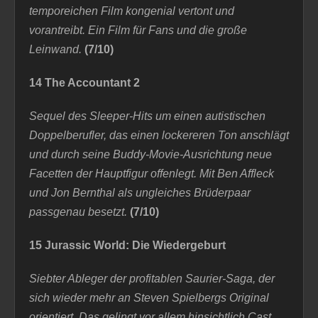
temporeichen Film kongenial vertont und
vorantreibt. Ein Film für Fans und die große
Leinwand.
(7/10)
14 The Accountant 2
Sequel des Sleeper-Hits um einen autistischen
Doppelberufler, das einen lockereren Ton anschlägt
und durch seine Buddy-Movie-Ausrichtung neue
Facetten der Hauptfigur
offenlegt
. Mit Ben Affleck
und Jon Bernthal als ungleiches Brüderpaar
passgenau besetzt.
(7/10)
15 Jurassic World: Die Wiedergeburt
Siebter Ableger der profitablen Saurier-Saga, der
sich wieder mehr an Steven Spielbergs Original
orientiert. Das gelingt vor allem hinsichtlich Cast,