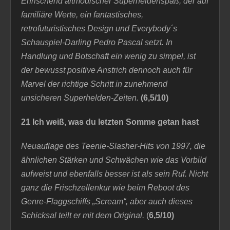
E
rfrischend altmodischer Superheldenspaß, der auf
familiäre Werte, ein fantastisches,
retrofuturistisches Design und Everybody´s
Schauspiel-Darling Pedro Pascal setzt. In
Handlung und Botschaft ein wenig zu simpel, ist
der bewusst positive Anstrich dennoch auch für
Marvel der richtige Schritt in zunehmend
unsicheren Superhelden-Zeiten.
(6,5/10)
21 Ich weiß, was du letzten Somme getan hast
Neuauflage des Teenie-Slasher-Hits von 1997,
die
ähnlichen Stärken
und Schwächen wie das Vorbild
aufweist und ebenfalls besser ist als sein Ruf. Nicht
ganz die Frischzellenkur wie beim Reboot des
Genre-Flaggschiffs „Scream“, aber auch dieses
Schicksal teilt er mit dem Original.
(
6,5/10)