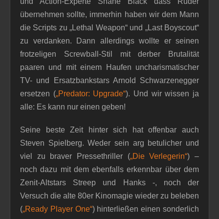
und Action-Experte Shane Black dass Ruder
übernehmen sollte, immerhin haben wir dem Mann
die Scripts zu „Lethal Weapon“ und „Last Boyscout“
zu verdanken. Dann allerdings wollte er seinen
frotzeligen Screwball-Stil mit derber Brutalität
paaren und mit einem Haufen uncharismatischer
TV- und Ersatzbankstars Arnold Schwarzenegger
ersetzen (
„Predator: Upgrade“
). Und wir wissen ja
alle: Es kann nur einen geben!
Seine beste Zeit hinter sich hat offenbar auch
Steven Spielberg. Weder sein arg betulicher und
viel zu braver Pressethriller (
„Die Verlegerin“
) –
noch dazu mit dem ebenfalls erkennbar über dem
Zenit-Altstars Streep und Hanks -, noch der
Versuch die alte 80er Kinomagie wieder zu beleben
(
„Ready Player One“
) hinterließen einen sonderlich