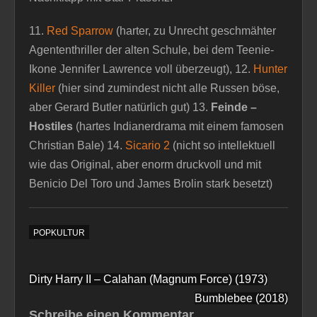
11.
Red Sparrow
(harter, zu Unrecht geschmähter
Agententhriller der alten Schule, bei dem Teenie-
Ikone Jennifer Lawrence voll überzeugt), 12.
Hunter
Killer
(hier sind zumindest nicht alle Russen böse,
aber Gerard Butler natürlich gut) 13.
Feinde –
Hostiles
(hartes Indianerdrama mit einem famosen
Christian Bale) 14.
Sicario 2
(nicht so intellektuell
wie das Original, aber enorm druckvoll und mit
Benicio Del Toro und James Brolin stark besetzt)
POPKULTUR
Beitragsnavigation
Dirty Harry II – Calahan (Magnum Force) (1973)
Bumblebee (2018)
Schreibe einen Kommentar