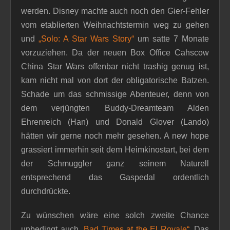
werden. Disney machte auch noch den Gier-Fehler
vom etablierten Weihnachtstermin weg zu gehen
und
„Solo: A Star Wars Story“
um satte 7 Monate
vorzuziehen. Da der neuen Box Office Cahscow
China Star Wars offenbar nicht trashig genug ist,
kam nicht mal von dort der obligatorische Batzen.
Schade um das schmissige Abenteuer, denn von
dem verjüngten Buddy-Dreamteam Alden
Ehrenreich (Han) und Donald Glover (Lando)
hätten wir gerne noch mehr gesehen. A new hope
grassiert immerhin seit dem Heimkinostart, bei dem
der Schmuggler ganz seinem Naturell
entsprechend das Gaspedal ordentlich
durchdrückte.
Zu wünschen wäre eine solch zweite Chance
unbedingt auch
„Bad Times at the El Royale“
. Das