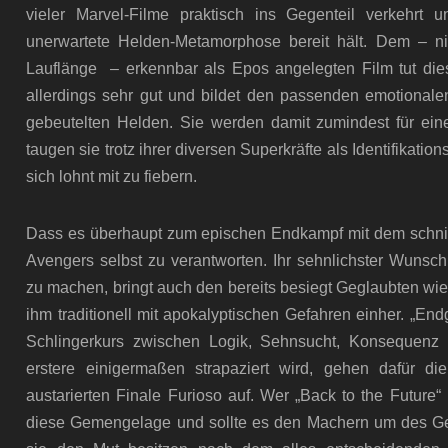
vieler Marvel-Filme praktisch ins Gegenteil verkehrt
unerwartete Helden-Metamorphose bereit hält. Dem – ni
Lauflänge – erkennbar als Epos angelegten Film tut d
allerdings sehr gut und bildet den passenden emotional
gebeutelten Helden. Sie werden damit zumindest für ein
taugen sie trotz ihrer diversen Superkräfte als Identifikati
sich lohnt mit zu fiebern.
Dass es überhaupt zum epischen Endkampf mit dem schni
Avengers selbst zu verantworten. Ihr sehnlichster Wunsc
zu machen, bringt auch den bereits besiegt Geglaubten wie
ihm traditionell mit apokalyptischen Gefahren einher. „En
Schlingerkurs zwischen Logik, Sehnsucht, Konsequen
erstere einigermaßen strapaziert wird, gehen dafür d
austarierten Finale Furioso auf. Wer „Back to the Future“ 
diese Gemengelage und sollte es den Machern um des G