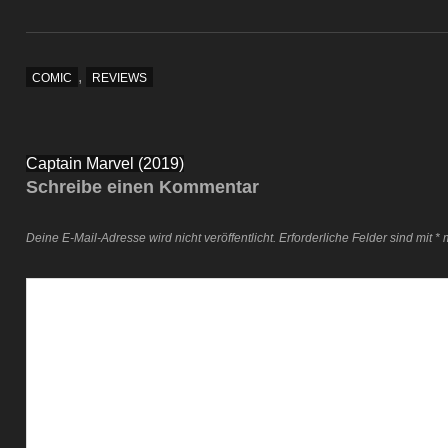
,
COMIC
REVIEWS
Beitragsnavigation
Captain Marvel (2019)
Schreibe einen Kommentar
Deine E-Mail-Adresse wird nicht veröffentlicht.
Erforderliche Felder sind mit
*
m