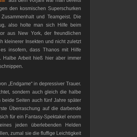
 War“
aus dem Vorjahr war man bereits
egen den kosmischen Superschurken
r Zusammenhalt und Teamgeist. Die
g, also holte man sich Hilfe beim
or aus New York, der freundlichen
kleinerer Insekten und nicht zuletzt
es insofern, dass Thanos mit Hilfe
e. Halbe Arbeit hieß hier aber immer
schnippen.
on „Endgame“ in depressiver Trauer.
htet, sondern auch gleich die halbe
 beide Seiten auch fünf Jahre später
erste Überraschung auf die darbende
ich für ein Fantasy-Spektakel enorm
eines jeden überlebenden Helden
n, zumal sie die fluffige Leichtigkeit