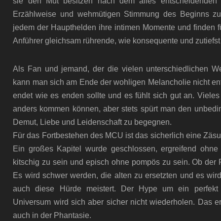
sie den Mut besitzen nach dem alles entscheidenden A
Erzählweise und wehmütigen Stimmung des Beginns zu
jedem der Haupthelden ihre intimen Momente und finden fü
Anführer gleichsam rührende, wie konsequente und zutiefs
Als Fan und jemand, der die vielen unterschiedlichen We
kann man sich am Ende der wohligen Melancholie nicht entz
endet wie es enden sollte und es fühlt sich gut an. Vieles
anders kommen können, aber stets spürt man den unbedi
Demut, Liebe und Leidenschaft zu begegnen.
Für das Fortbestehen des MCU ist das sicherlich eine Zäs
Ein großes Kapitel wurde geschlossen, ergreifend ohne 
kitschig zu sein und episch ohne pompös zu sein. Ob der 
Es wird schwer werden, die alten zu ersetzten und es wi
auch diese Hürde meistert. Der Hype um ein perfekt
Universum wird sich aber sicher nicht wiederholen. Das er
auch in der Phantasie.