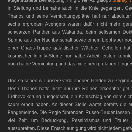
aufgeplusterte Behauptung. Im großen Aufgalopp
„Infinity
in Stellung und beinahe auch in die Knie gegangen. G
Thanos und seine Vernichtungspläne half nur absolute
sechs erprobten Avengers waren dafür nicht mehr genu
schwarzen Panther aus Wakanda, beim seltsamen Dokt
Spinne aus der Nachbarschaft sowie einem Liebhaber noch 
einer Chaos-Truppe galaktischer Wächter. Geholfen hat 
kosmischer Infinity-Steine nur halbe Arbeit leisten konnt
noch halbe Vernichtung und das mit einem profanen Finger
Und so sehen wir unsere verbliebenen Helden zu Beginn v
Denn Thanos hatte nicht nur ihre Reihen erkennbar gelic
Erdbevölkerung ausgelöscht, ein Kahlschlag von dem sich
kaum erholt haben. An dieser Stelle wartet bereits die 
Fangemeinde. Die Regie führenden Russo-Brüder lassen s
viel Zeit, um Bedrückung, Pessimismus und Trauer 
auszubreiten. Diese Entschleunigung wird nicht jedem gefalle