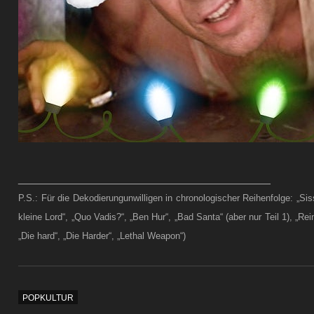
________________________________________
P.S.: Für die Dekodierungunwilligen in chronologischer Reihenfolge: „Siss
kleine Lord“, „Quo Vadis?“, „Ben Hur“, „Bad Santa“ (aber nur Teil 1), „R
„Die hard“, „Die Harder“, „Lethal Weapon“)
POPKULTUR