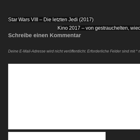
Beitragsnavigation
Star Wars VIII – Die letzten Jedi (2017)
Kino 2017 – von gestrauchelten, wie
Schreibe einen Kommentar
Deine E-Mail-Adresse wird nicht veröffentlicht.
Erforderliche Felder sind mit
*
m