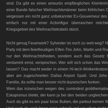
sind. Da gibt es einen amourös empfänglichen Kleinkrimine
einer Bande falscher Weihnachtsmänner beim fröhlichen C
vergessen ein nicht ganz unbekannter Ex-Gouverneur des 
einfach nur mit einer Actionfigur überraschen möch
Kriegsgebiet des Weihnachtstrubels stürzt.
Nicht genug Feuerwerk? Sylvester ist noch zu weit weg? Na
Party mit dem feierfreudigen Elfen-Trio John, Martin und Roge
nur den Weihnachtsfrieden, sondern auch das Gesetz
verdammt ernst, versprochen. Wer will sich schon das Wei
lassen? Das macht weder in einem Hi-tech-Wolkenkratzer 
aber am zugeschneiten Dallas Airport Spaß. Und John 
Familie, da sollte man besser nicht dazwischen funken.
Wem das inzwischen wegen des zumindest grobthematisc
Eskapismus bietet, der kann ja bei den beiden ungleich
Auch da gibt es ein paar böse Buben, die partout keinen W