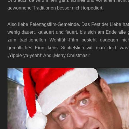
Und auch da wird ihnen ganz schnell und vor allem recht s
gewonnene Traditionen besser nicht torpediert.
Also liebe Feiertagsfilm-Gemeinde. Das Fest der Liebe hat
wenig dauert, kalauert und feuert, bis sich am Ende alle 
zum traditionellen Wohlfühl-Film besteht dagegen nic
gemütliches Einnickens. Schließlich will man doch wa
„Yippie-ya-yeah!“ And „Merry Christmas!“