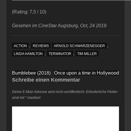
(Rating: 7,5 / 10)
Gesehen im CineStar Augsburg, Oct, 24 2019
,
,
ACTION
REVIEWS
ARNOLD SCHWARZENEGGER
,
,
LINDA HAMILTON
TERMINATOR
TIM MILLER
Beitragsnavigation
Bumblebee (2018)
Once upon a time in Hollywood
Schreibe einen Kommentar
Deine E-Mail-Adresse wird nicht veröffentlicht.
Erforderliche Felder
sind mit
*
markiert