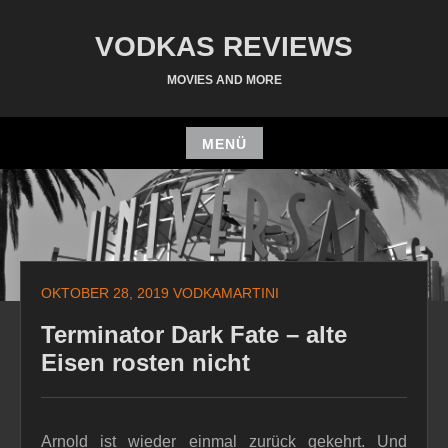
Zum
Inhalt
VODKAS REVIEWS
springen
MOVIES AND MORE
MENÜ
Zum
Inhalt
springen
OKTOBER 28, 2019
VODKAMARTINI
Terminator Dark Fate – alte
Eisen rosten nicht
Arnold ist wieder einmal zurück gekehrt. Und