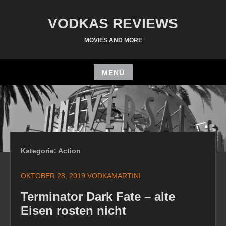
Zum
Inhalt
VODKAS REVIEWS
springen
MOVIES AND MORE
MENÜ
Zum
Inhalt
springen
Kategorie:
Action
OKTOBER 28, 2019
VODKAMARTINI
Terminator Dark Fate – alte
Eisen rosten nicht