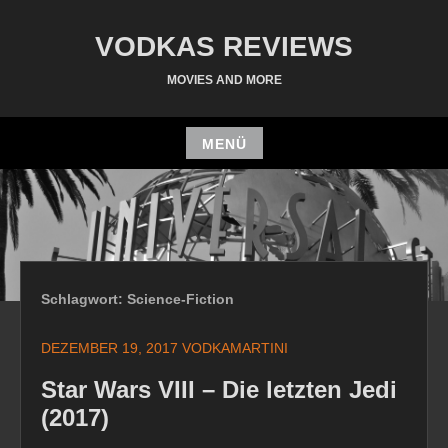
Zum
Inhalt
VODKAS REVIEWS
springen
MOVIES AND MORE
MENÜ
Zum
Inhalt
springen
Schlagwort:
Science-Fiction
DEZEMBER 19, 2017
VODKAMARTINI
Star Wars VIII – Die letzten Jedi
(2017)